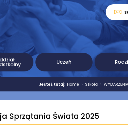
s
ddział
Uczeń
Rodz
dszkolny
Jesteś tutaj:
Home
>
Szkoła
>
WYDARZENIA K
ja Sprzątania Świata 2025