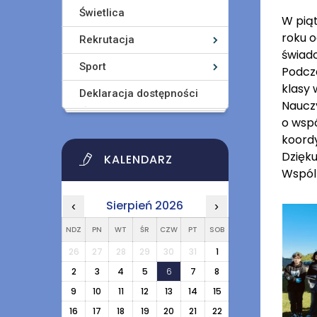
Świetlica
W piąt
roku 
Rekrutacja
świado
Sport
Podcza
klasy 
Deklaracja dostępności
Naucz
o wspó
koord
Dzięk
KALENDARZ
Wspóln
Sierpień 2026
‹
›
NDZ
PN
WT
ŚR
CZW
PT
SOB
26
27
28
29
30
31
1
2
3
4
5
6
7
8
9
10
11
12
13
14
15
16
17
18
19
20
21
22