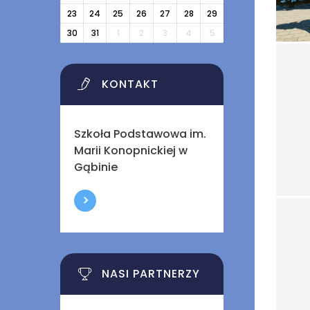
23
24
25
26
27
28
29
30
31
1
2
3
4
5
KONTAKT
Szkoła Podstawowa im.
Marii Konopnickiej w
Gąbinie
NASI PARTNERZY