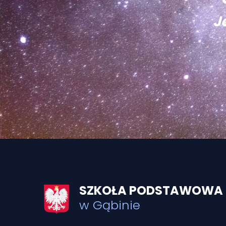
J
SZKOŁA PODSTAWOWA I
w Gąbinie