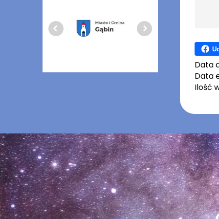
Ud
Data 
Data e
Ilość 