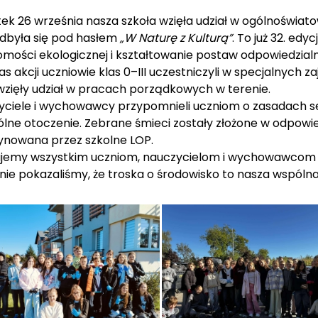
ek 26 września nasza szkoła wzięła udział w ogólnoświato
odbyła się pod hasłem
„W Naturę z Kulturą”
. To już 32. edy
mości ekologicznej i kształtowanie postaw odpowiedzialn
s akcji uczniowie klas 0–III uczestniczyli w specjalnych z
wzięły udział w pracach porządkowych w terenie.
yciele i wychowawcy przypomnieli uczniom o zasadach se
lne otoczenie. Zebrane śmieci zostały złożone w odpowie
ynowana przez szkolne LOP.
ujemy wszystkim uczniom, nauczycielom i wychowawcom z
ie pokazaliśmy, że troska o środowisko to nasza wspóln