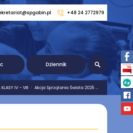
ekretariat@spgabin.pl
+48 24 2772979
ic
Dziennik
LASY IV - VIII
>
Akcja Sprzątania Świata 2025 ...