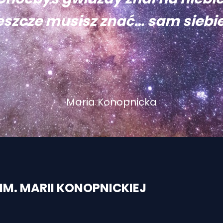
eszcze musisz znać… sam siebie
Maria Konopnicka
M. MARII KONOPNICKIEJ