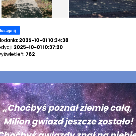
ostępnij
dodania:
2025-10-01 10:34:38
dycji:
2025-10-01 10:37:20
wyświetleń:
762
„Choćbyś poznał ziemię całą,
Milion gwiazd jeszcze zostało!
Choćbyś gwiazdy znał na niebie