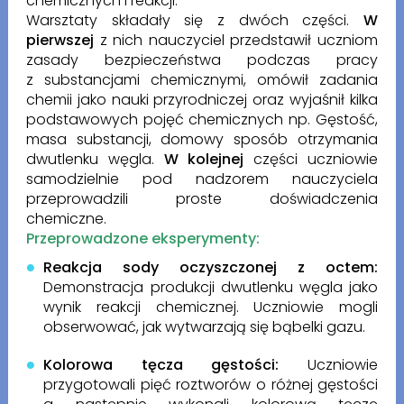
chemicznych i reakcji.
Warsztaty składały się z dwóch części.
W
pierwszej
z nich nauczyciel przedstawił uczniom
zasady bezpieczeństwa podczas pracy
z substancjami chemicznymi, omówił zadania
chemii jako nauki przyrodniczej oraz wyjaśnił kilka
podstawowych pojęć chemicznych np. Gęstość,
masa substancji, domowy sposób otrzymania
dwutlenku węgla.
W kolejnej
części uczniowie
samodzielnie pod nadzorem nauczyciela
przeprowadzili proste doświadczenia
chemiczne.
Przeprowadzone eksperymenty:
Reakcja sody oczyszczonej z octem:
Demonstracja produkcji dwutlenku węgla jako
wynik reakcji chemicznej. Uczniowie mogli
obserwować, jak wytwarzają się bąbelki gazu.
Kolorowa tęcza gęstości:
Uczniowie
przygotowali pięć roztworów o różnej gęstości