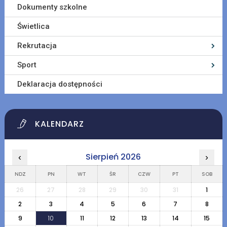
Dokumenty szkolne
Świetlica
Rekrutacja
Sport
Deklaracja dostępności
KALENDARZ
Sierpień 2026
‹
›
NDZ
PN
WT
ŚR
CZW
PT
SOB
26
27
28
29
30
31
1
2
3
4
5
6
7
8
9
10
11
12
13
14
15