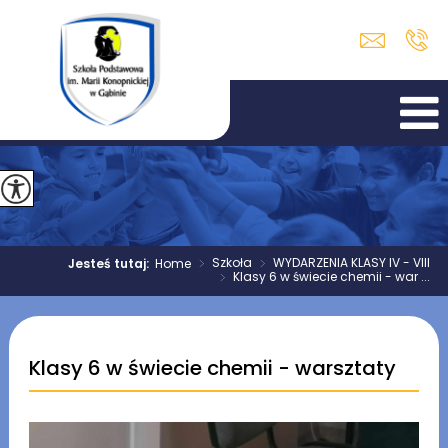
>
Szkoła
>
WYDARZENIA KLASY IV - VIII
Jesteś tutaj:
Home
>
Klasy 6 w świecie chemii - war ...
Klasy 6 w świecie chemii - warsztaty