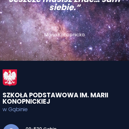
siebie.“
Maria Konopnicka
SZKOŁA PODSTAWOWA IM. MARII
KONOPNICKIEJ
w Gąbinie
Adres pocztowy: