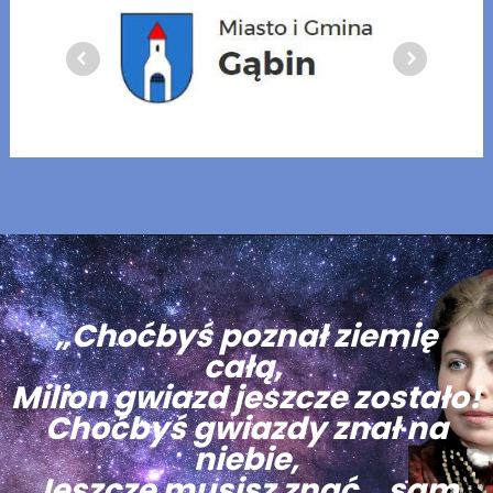
„Choćbyś poznał ziemię
całą,
Milion gwiazd jeszcze zostało!
Choćbyś gwiazdy znał na
niebie,
Jeszcze musisz znać… sam