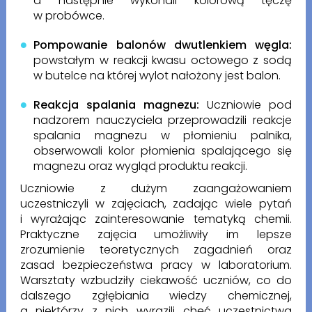
a następnie wykonali kolorową tęczę
w probówce.
Pompowanie balonów dwutlenkiem węgla:
powstałym w reakcji kwasu octowego z sodą
w butelce na której wylot nałożony jest balon.
Reakcja spalania magnezu:
Uczniowie pod
nadzorem nauczyciela przeprowadzili reakcje
spalania magnezu w płomieniu palnika,
obserwowali kolor płomienia spalającego się
magnezu oraz wygląd produktu reakcji.
Uczniowie z dużym zaangażowaniem
uczestniczyli w zajęciach, zadając wiele pytań
i wyrażając zainteresowanie tematyką chemii.
Praktyczne zajęcia umożliwiły im lepsze
zrozumienie teoretycznych zagadnień oraz
zasad bezpieczeństwa pracy w laboratorium.
Warsztaty wzbudziły ciekawość uczniów, co do
dalszego zgłębiania wiedzy chemicznej,
a niektórzy z nich wyrazili chęć uczestnictwa