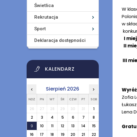
Świetlica
W klas
Poloni
Rekrutacja
w skła
Sport
konkur
I miej
Deklaracja dostępności
II mie
Anna
III mi
Tade
KALENDARZ
Zofia
Sierpień 2026
‹
›
Wyróż
Zofia L
NDZ
PN
WT
ŚR
CZW
PT
SOB
Łukasz 
26
27
28
29
30
31
1
Lena Dur
2
3
4
5
6
7
8
9
10
11
12
13
14
15
Gratu
16
17
18
19
20
21
22