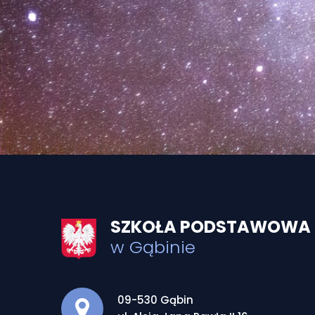
SZKOŁA PODSTAWOWA I
w Gąbinie
Adres pocztowy:
09-530 Gąbin