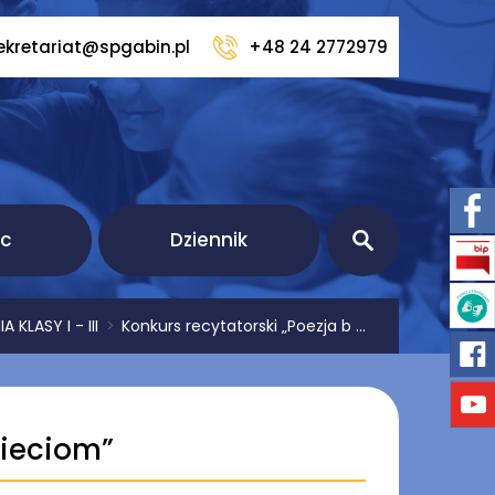
ekretariat@spgabin.pl
+48 24 2772979
ic
Dziennik
 KLASY I - III
>
Konkurs recytatorski „Poezja b ...
zieciom”