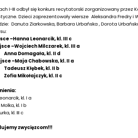
ach I-III odbył się konkurs recytatorski zorganizowany przez 
styczne. Dzieci zaprezentowały wiersze Aleksandra Fredry i 
dzie: Danuta Ziarkowska, Barbara Urbańska , Dorota Urbańsk
su:
sce –Hanna Leonarcik, kl. III c
jsce –Wojciech Milczarek, kl. III a
 Domagała, kl. II d
ejsce –Maja Chabowska, kl. II a
usz Kłębek, kl. II b
 Mikołajczyk, kl. II c
nienia:
eonarcik, kl. I a
Molka, kl. I b
ka, kl. III c
lujemy zwycięzcom!!!