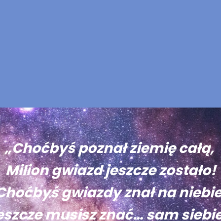
„Choćbyś poznał ziemię całą,
Milion gwiazd jeszcze zostało!
Choćbyś gwiazdy znał na niebie
eszcze musisz znać… sam siebie