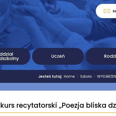
s
ddział
Uczeń
Rodz
dszkolny
Jesteś tutaj:
Home
>
Szkoła
>
WYDARZENIA
kurs recytatorski „Poezja bliska d