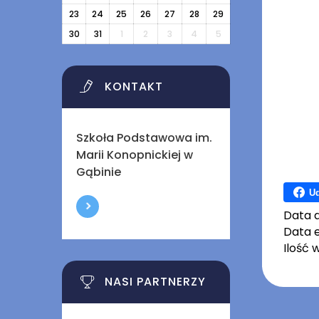
23
24
25
26
27
28
29
30
31
1
2
3
4
5
KONTAKT
Szkoła Podstawowa im.
Marii Konopnickiej w
Gąbinie
Ud
Data 
Data e
Ilość 
NASI PARTNERZY