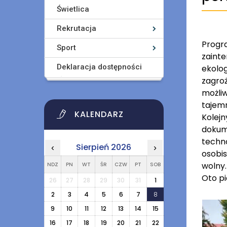
Świetlica
Rekrutacja
Progr
Sport
zaint
Deklaracja dostępności
ekolog
zagro
możliw
tajem
KALENDARZ
Kolej
dokume
techn
Sierpień 2026
‹
›
osobis
wolny.
NDZ
PN
WT
ŚR
CZW
PT
SOB
Oto pi
26
27
28
29
30
31
1
2
3
4
5
6
7
8
9
10
11
12
13
14
15
16
17
18
19
20
21
22