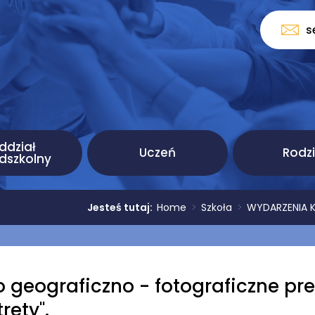
s
ddział
Uczeń
Rodz
dszkolny
Jesteś tutaj:
Home
>
Szkoła
>
WYDARZENIA KLA
o geograficzno - fotograficzne pre
rety''.