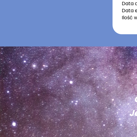
Data 
Data e
Ilość 
J