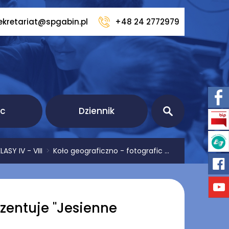
ekretariat@spgabin.pl
+48 24 2772979
ic
Dziennik
SY IV - VIII
>
Koło geograficzno - fotografic ...
zentuje ''Jesienne