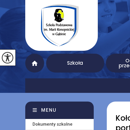
O
Szkoła
prze
MENU
Koł
Dokumenty szkolne
port