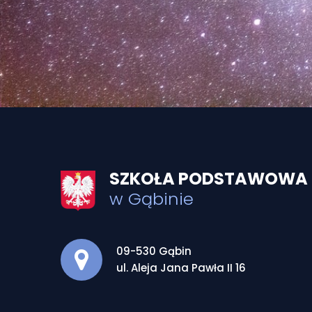
SZKOŁA PODSTAWOWA I
w Gąbinie
Adres pocztowy:
09-530 Gąbin
ul. Aleja Jana Pawła II 16