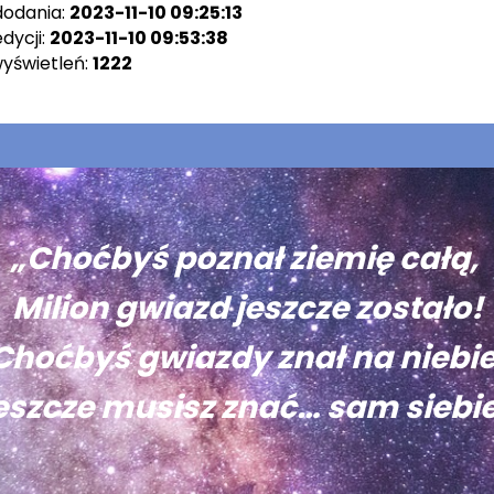
dodania:
2023-11-10 09:25:13
dycji:
2023-11-10 09:53:38
wyświetleń:
1222
„Choćbyś poznał ziemię całą,
Milion gwiazd jeszcze zostało!
Choćbyś gwiazdy znał na niebie
eszcze musisz znać… sam siebie