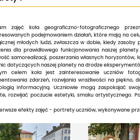
am zajęć koła geograficzno-fotograficznego przez
eresowanych podejmowaniem działań, które mają na celu
icznej młodych ludzi, zwłaszcza w dobie, kiedy zasoby 
żenia dla prawidłowego funkcjonowania naszej planety
ość samorealizacji, poszerzania własnych horyzontów, ł
nic dotyczących naszej planety na drodze eksperymentó
nym celem koła jest zainteresowanie uczniów fotog
ntowania zdarzeń, rozwijania wrażliwości na piękno, do
ologią informacyjną. Uczniowie mogą zaspokajać swoj
te, rozwijać poczucie estetyki, smaku artystycznego. P
erwsze efekty zajęć - portrety uczniów, wykonywane prz