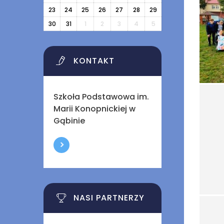
23
24
25
26
27
28
29
30
31
1
2
3
4
5
KONTAKT
Szkoła Podstawowa im.
Marii Konopnickiej w
Gąbinie
NASI PARTNERZY