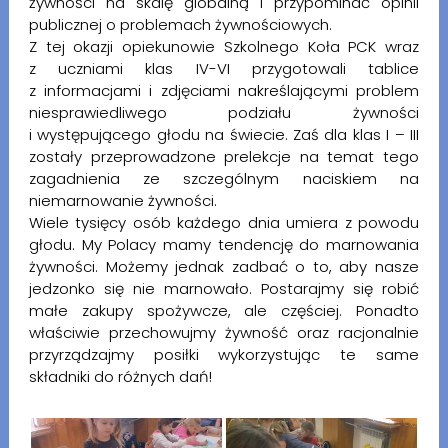
żywności na skalę globalną i przypominać opinii
publicznej o problemach żywnościowych.
Z tej okazji opiekunowie Szkolnego Koła PCK wraz
z uczniami klas IV-VI przygotowali tablice
z informacjami i zdjęciami nakreślającymi problem
niesprawiedliwego podziału żywności
i występującego głodu na świecie. Zaś dla klas I – III
zostały przeprowadzone prelekcje na temat tego
zagadnienia ze szczególnym naciskiem na
niemarnowanie żywności.
Wiele tysięcy osób każdego dnia umiera z powodu
głodu. My Polacy mamy tendencję do marnowania
żywności. Możemy jednak zadbać o to, aby nasze
jedzonko się nie marnowało. Postarajmy się robić
małe zakupy spożywcze, ale częściej. Ponadto
właściwie przechowujmy żywność oraz racjonalnie
przyrządzajmy posiłki wykorzystując te same
składniki do różnych dań!