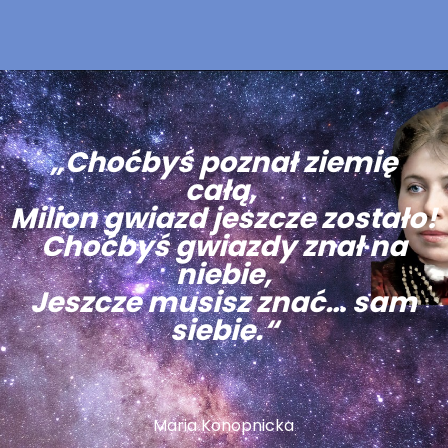
„Choćbyś poznał ziemię
całą,
Milion gwiazd jeszcze zostało!
Choćbyś gwiazdy znał na
niebie,
Jeszcze musisz znać… sam
siebie.“
Maria Konopnicka