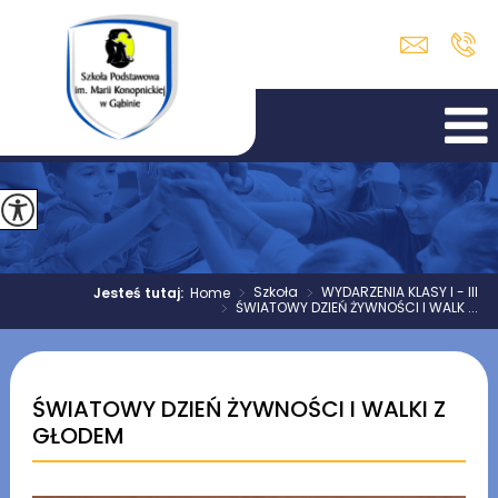
>
Szkoła
>
WYDARZENIA KLASY I - III
Jesteś tutaj:
Home
>
ŚWIATOWY DZIEŃ ŻYWNOŚCI I WALK ...
ŚWIATOWY DZIEŃ ŻYWNOŚCI I WALKI Z
GŁODEM