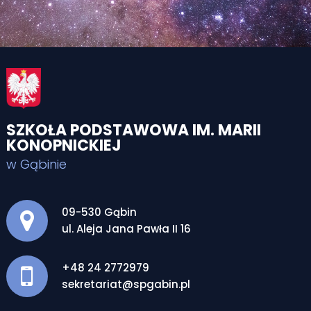
SZKOŁA PODSTAWOWA IM. MARII
KONOPNICKIEJ
w Gąbinie
Adres pocztowy:
09-530 Gąbin
ul. Aleja Jana Pawła II 16
+48 24 2772979
sekretariat@spgabin.pl