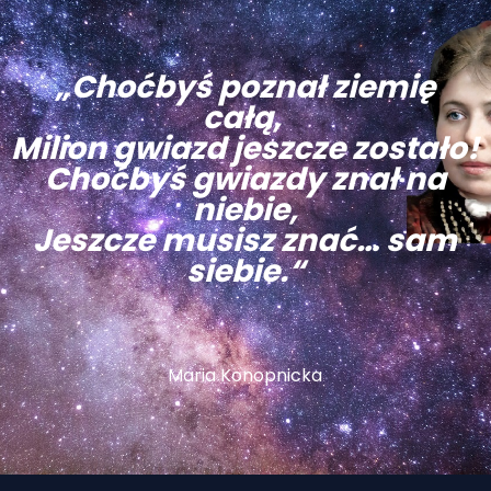
„Choćbyś poznał ziemię
całą,
Milion gwiazd jeszcze zostało!
Choćbyś gwiazdy znał na
niebie,
Jeszcze musisz znać… sam
siebie.“
Maria Konopnicka