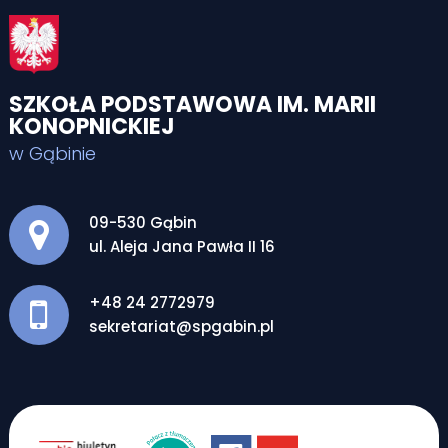
SZKOŁA PODSTAWOWA IM. MARII
KONOPNICKIEJ
w Gąbinie
Adres pocztowy:
09-530 Gąbin
ul. Aleja Jana Pawła II 16
+48 24 2772979
sekretariat@spgabin.pl