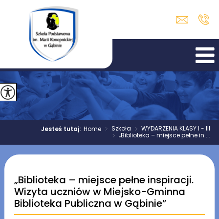
>
Szkoła
>
WYDARZENIA KLASY I - III
Jesteś tutaj:
Home
>
„Biblioteka – miejsce pełne in ...
„Biblioteka – miejsce pełne inspiracji.
Wizyta uczniów w Miejsko-Gminna
Biblioteka Publiczna w Gąbinie”