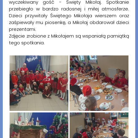
wyczekiwany gość - Święty Mikołaj. Spotkanie
przebiegło w bardzo radosnej i miłej atmosferze.
Dzieci przywitały Świętego Mikołaja wierszem oraz
zaśpiewały mu piosenkę, a Mikołaj obdarował dzieci
prezentami.
Zdjęcie zrobione z Mikołajem są wspaniałą pamiątką
tego spotkania.