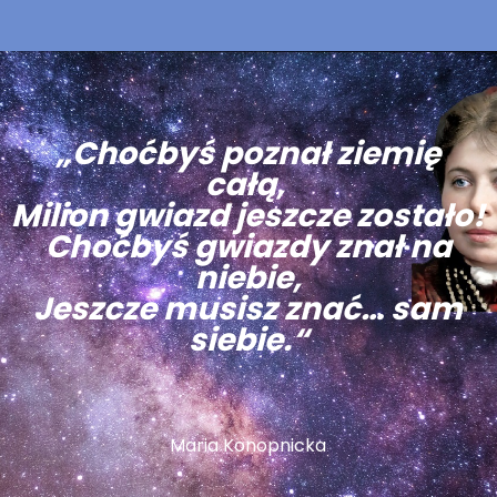
„Choćbyś poznał ziemię
całą,
Milion gwiazd jeszcze zostało!
Choćbyś gwiazdy znał na
niebie,
Jeszcze musisz znać… sam
siebie.“
Maria Konopnicka