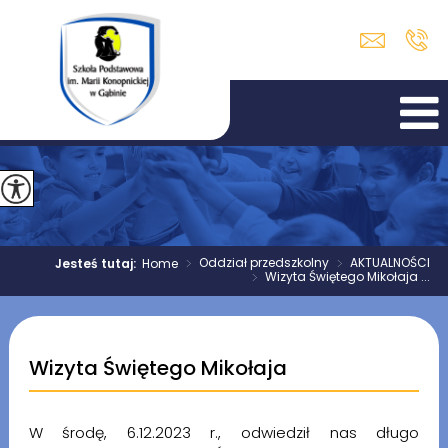
>
Oddział przedszkolny
>
AKTUALNOŚCI
Jesteś tutaj:
Home
>
Wizyta Świętego Mikołaja ...
Wizyta Świętego Mikołaja
W środę, 6.12.2023 r., odwiedził nas długo