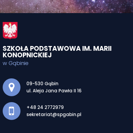
SZKOŁA PODSTAWOWA IM. MARII
KONOPNICKIEJ
w Gąbinie
Adres pocztowy:
09-530 Gąbin
ul. Aleja Jana Pawła II 16
+48 24 2772979
sekretariat@spgabin.pl