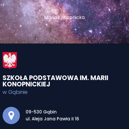
Maria Konopnicka
SZKOŁA PODSTAWOWA IM. MARII
KONOPNICKIEJ
w Gąbinie
Adres pocztowy:
09-530 Gąbin
ul. Aleja Jana Pawła II 16