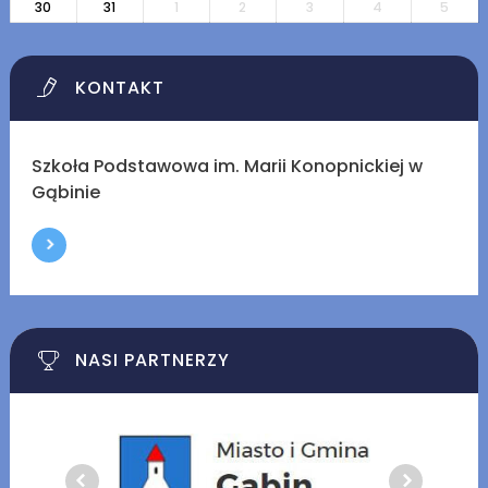
30
31
1
2
3
4
5
KONTAKT
Szkoła Podstawowa im. Marii Konopnickiej w
Gąbinie
NASI PARTNERZY