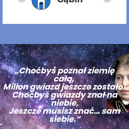
„Choćbyś poznał ziemię
całą,
Milion gwiazd jeszcze zostało!
Choćbyś gwiazdy znał na
niebie,
Jeszcze musisz znać… sam
siebie.“