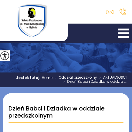
>
Oddział przedszkolny
>
AKTUALNOŚCI
Jesteś tutaj:
Home
>
Dzień Babci i Dziadka w oddzia ...
Dzień Babci i Dziadka w oddziale
przedszkolnym