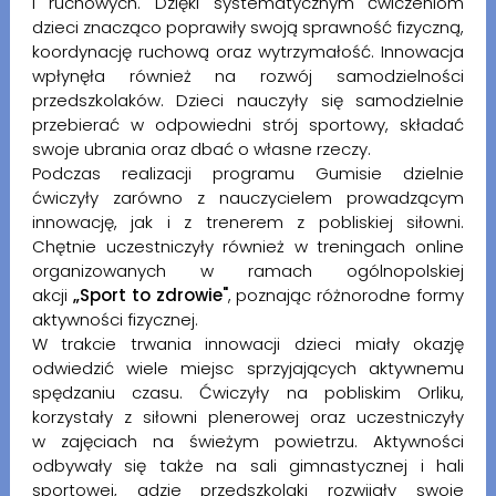
i ruchowych. Dzięki systematycznym ćwiczeniom
dzieci znacząco poprawiły swoją sprawność fizyczną,
koordynację ruchową oraz wytrzymałość. Innowacja
wpłynęła również na rozwój samodzielności
przedszkolaków. Dzieci nauczyły się samodzielnie
przebierać w odpowiedni strój sportowy, składać
swoje ubrania oraz dbać o własne rzeczy.
Podczas realizacji programu Gumisie dzielnie
ćwiczyły zarówno z nauczycielem prowadzącym
innowację, jak i z trenerem z pobliskiej siłowni.
Chętnie uczestniczyły również w treningach online
organizowanych w ramach ogólnopolskiej
akcji
„Sport to zdrowie"
, poznając różnorodne formy
aktywności fizycznej.
W trakcie trwania innowacji dzieci miały okazję
odwiedzić wiele miejsc sprzyjających aktywnemu
spędzaniu czasu. Ćwiczyły na pobliskim Orliku,
korzystały z siłowni plenerowej oraz uczestniczyły
w zajęciach na świeżym powietrzu. Aktywności
odbywały się także na sali gimnastycznej i hali
sportowej, gdzie przedszkolaki rozwijały swoje