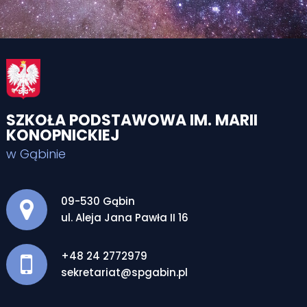
SZKOŁA PODSTAWOWA IM. MARII
KONOPNICKIEJ
w Gąbinie
Adres pocztowy:
09-530 Gąbin
ul. Aleja Jana Pawła II 16
+48 24 2772979
sekretariat@spgabin.pl