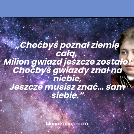
„Choćbyś poznał ziemię
całą,
Milion gwiazd jeszcze zostało!
Choćbyś gwiazdy znał na
niebie,
Jeszcze musisz znać… sam
siebie.“
Maria Konopnicka