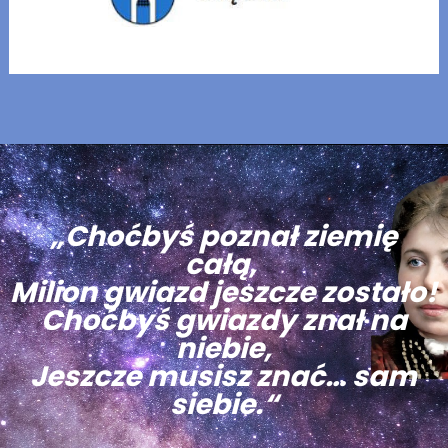
„Choćbyś poznał ziemię
całą,
Milion gwiazd jeszcze zostało!
Choćbyś gwiazdy znał na
niebie,
Jeszcze musisz znać… sam
siebie.“