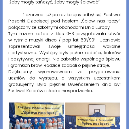
żeby mogły tańczyć, żeby mogły śpiewać”.
1 czerwca już po raz kolejny odbył się Festiwal
Piosenki Dziecięcej pod hasłem „Śpiew nas łączy”,
połączony ze szkolnymi obchodami Dnia Europy.
Tym razem każda z klas 0-3 przygotowała utwór
w rytmie muzyki disco / pop lat 80’/90’ . Uczniowie
zaprezentowali swoje umiejętności wokalne
i artystyczne. Występy były pełne radości, kolorów
i pozytywnej energii. Nie zabrakło wspólnego śpiewu
i gromkich braw. Rodzice zadbali o piękne stroje.
Dziękujemy wychowawcom za przygotowanie
uczniów do występu, a wszystkim uczestnikom
gratulujemy. Było pięknie! Uwieńczeniem dnia był
Festiwal Kolorów i słodka niespodzianka.