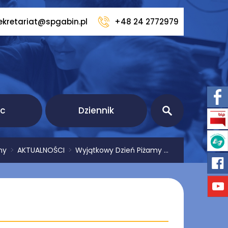
ekretariat@spgabin.pl
+48 24 2772979
ic
Dziennik
ny
>
AKTUALNOŚCI
>
Wyjątkowy Dzień Piżamy ...