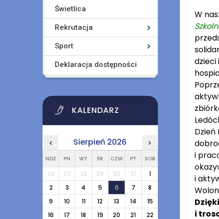
Świetlica
W nasz
Szkoln
Rekrutacja
przeds
Sport
solida
dzieci
Deklaracja dostępności
hospic
Poprze
aktyw
zbiórk
KALENDARZ
Ledóch
Dzień 
Sierpień 2026
‹
›
dobroc
i prac
NDZ
PN
WT
ŚR
CZW
PT
SOB
okazy
26
27
28
29
30
31
1
i akty
2
3
4
5
6
7
8
Wolont
Dzięk
9
10
11
12
13
14
15
i tro
16
17
18
19
20
21
22