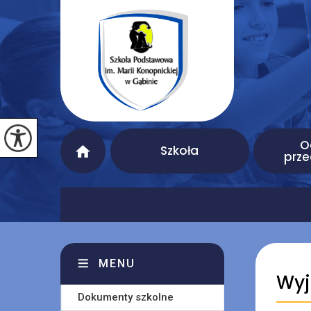
O
Szkoła
prze
MENU
Wyj
Dokumenty szkolne