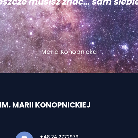
eszcze musisz znać… sam siebie
Maria Konopnicka
M. MARII KONOPNICKIEJ
+48 24 2772979