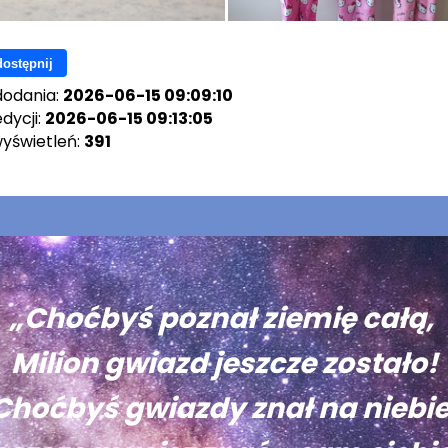
ostępnij
dodania:
2026-06-15 09:09:10
dycji:
2026-06-15 09:13:05
wyświetleń:
391
„Choćbyś poznał ziemię całą,
Milion gwiazd jeszcze zostało!
Choćbyś gwiazdy znał na niebie