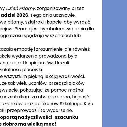
owy
Dzień Piżamy
, zorganizowany przez
Nadziei 2026
. Tego dnia uczniowie,
we piżamy, szlafroki i kapcie, aby wyrazić
icjów. Piżama jest symbolem wsparcia dla
jego czasu spędzają w szpitalach lub
kazała empatię i zrozumienie, ale również
rakcie wydarzenia prowadzona była
 na rzecz Hospicjum św. Urszuli
iałalność placówki.
e wszystkim piękną lekcją wrażliwości,
, że tak wielu uczniów, przedszkolaków
ięwzięcie, pokazując, że pomoc można
 uczestnikom za otwarte serca, hojność
do członków oraz opiekunów Szkolnego Koła
i przeprowadzili to wydarzenie.
opartą na życzliwości, szacunku
że dobro ma wielką moc!