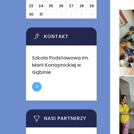
23
24
25
26
27
28
29
30
31
1
2
3
4
5
KONTAKT
Szkoła Podstawowa im.
Marii Konopnickiej w
Gąbinie
NASI PARTNERZY