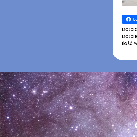
Ud
Data 
Data e
Ilość 