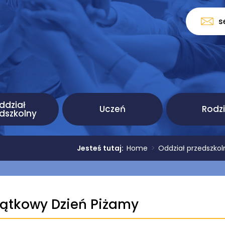
s
ddział
Uczeń
Rodz
dszkolny
Jesteś tutaj:
Home
>
Oddział przedszkol
ątkowy Dzień Piżamy