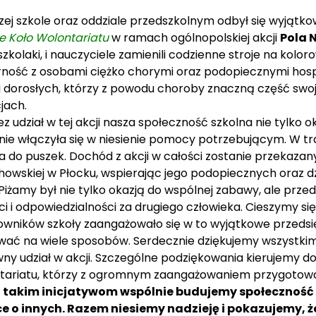
ej szkole oraz oddziale przedszkolnym odbył się wyjątk
e Koło Wolontariatu
w ramach ogólnopolskiej akcji
Pola 
zkolaki, i nauczyciele zamienili codzienne stroje na koloro
rność z osobami ciężko chorymi oraz podopiecznymi hosp
 i dorosłych, którzy z powodu choroby znaczną część swo
jach.
z udział w tej akcji nasza społeczność szkolna nie tylko o
nie włączyła się w niesienie pomocy potrzebującym. W t
a do puszek. Dochód z akcji w całości zostanie przekazany
owskiej w Płocku, wspierając jego podopiecznych oraz dz
Piżamy był nie tylko okazją do wspólnej zabawy, ale przed
i i odpowiedzialności za drugiego człowieka. Cieszymy się
owników szkoły zaangażowało się w to wyjątkowe przeds
wać na wiele sposobów. Serdecznie dziękujemy wszystkim
wny udział w akcji. Szczególne podziękowania kierujemy 
ariatu, którzy z ogromnym zaangażowaniem przygotowali 
i takim inicjatywom wspólnie budujemy społeczność 
sce o innych. Razem niesiemy nadzieję i pokazujemy, 