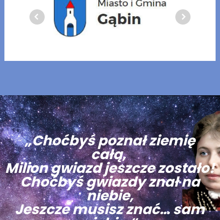
„Choćbyś poznał ziemię
całą,
Milion gwiazd jeszcze zostało!
Choćbyś gwiazdy znał na
niebie,
Jeszcze musisz znać… sam