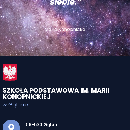
siebie.“
Maria Konopnicka
SZKOŁA PODSTAWOWA IM. MARII
KONOPNICKIEJ
w Gąbinie
Adres pocztowy:
09-530 Gąbin