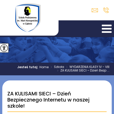
>
Szkoła
>
WYDARZENIA KLASY IV - VIII
Jesteś tutaj:
Home
>
ZA KULISAMI SIECI – Dzień Bezp ...
ZA KULISAMI SIECI – Dzień
Bezpiecznego Internetu w naszej
szkole!