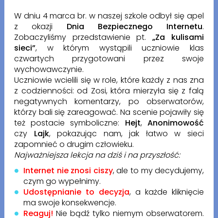
W dniu 4 marca br. w naszej szkole odbył się apel
z okazji
Dnia Bezpiecznego Internetu
.
Zobaczyliśmy przedstawienie pt.
„Za kulisami
sieci”
, w którym wystąpili uczniowie klas
czwartych przygotowani przez swoje
wychowawczynie.
Uczniowie wcielili się w role, które każdy z nas zna
z codzienności: od Zosi, która mierzyła się z falą
negatywnych komentarzy, po obserwatorów,
którzy bali się zareagować. Na scenie pojawiły się
też postacie symboliczne:
Hejt
,
Anonimowość
czy
Lajk
, pokazując nam, jak łatwo w sieci
zapomnieć o drugim człowieku.
Najważniejsza lekcja na dziś i na przyszłość:
Internet nie znosi ciszy
, ale to my decydujemy,
czym go wypełnimy.
Udostępnianie to decyzja
, a każde kliknięcie
ma swoje konsekwencje.
Reaguj!
Nie bądź tylko niemym obserwatorem.