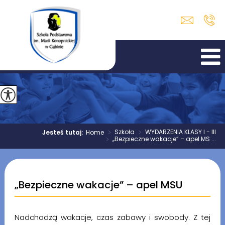
>
Szkoła
>
WYDARZENIA KLASY I - III
Jesteś tutaj:
Home
>
„Bezpieczne wakacje” – apel MS ...
„Bezpieczne wakacje” – apel MSU
Nadchodzą wakacje, czas zabawy i swobody. Z tej