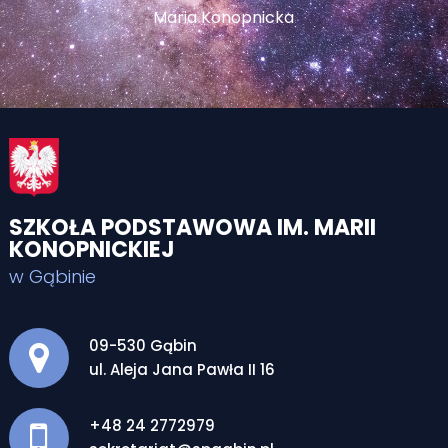
Maria Konopnicka
SZKOŁA PODSTAWOWA IM. MARII
KONOPNICKIEJ
w Gąbinie
Adres pocztowy:
09-530 Gąbin
ul. Aleja Jana Pawła II 16
+48 24 2772979