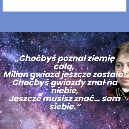
„Choćbyś poznał ziemię
całą,
Milion gwiazd jeszcze zostało!
Choćbyś gwiazdy znał na
niebie,
Jeszcze musisz znać… sam
siebie.“