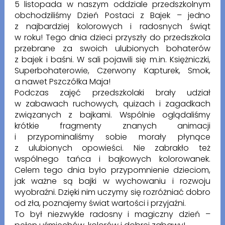
5 listopada w naszym oddziale przedszkolnym
obchodziliśmy Dzień Postaci z Bajek – jedno
z najbardziej kolorowych i radosnych świąt
w roku! Tego dnia dzieci przyszły do przedszkola
przebrane za swoich ulubionych bohaterów
z bajek i baśni. W sali pojawili się m.in. Księżniczki,
Superbohaterowie, Czerwony Kapturek, Smok,
a nawet Pszczółka Maja!
Podczas zajęć przedszkolaki brały udział
w zabawach ruchowych, quizach i zagadkach
związanych z bajkami. Wspólnie oglądaliśmy
krótkie fragmenty znanych animacji
i przypominaliśmy sobie morały płynące
z ulubionych opowieści. Nie zabrakło też
wspólnego tańca i bajkowych kolorowanek.
Celem tego dnia było przypomnienie dzieciom,
jak ważne są bajki w wychowaniu i rozwoju
wyobraźni. Dzięki nim uczymy się rozróżniać dobro
od zła, poznajemy świat wartości i przyjaźni.
To był niezwykle radosny i magiczny dzień –