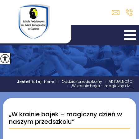
>
Oddział przedszkolny
>
AKTUALNOŚCI
Jesteś tutaj:
Home
>
„W krainie bajek – magiczny dz ...
„W krainie bajek – magiczny dzień w
naszym przedszkolu”