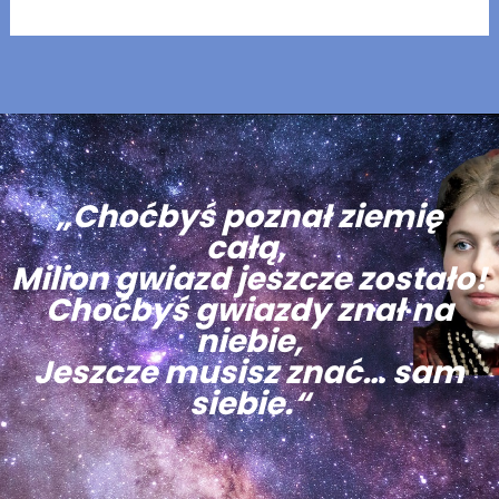
„Choćbyś poznał ziemię
całą,
Milion gwiazd jeszcze zostało!
Choćbyś gwiazdy znał na
niebie,
Jeszcze musisz znać… sam
siebie.“