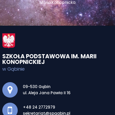
Maria Konopnicka
SZKOŁA PODSTAWOWA IM. MARII
KONOPNICKIEJ
w Gąbinie
Adres pocztowy:
09-530 Gąbin
ul. Aleja Jana Pawła II 16
+48 24 2772979
sekretariat@spgabin.pl