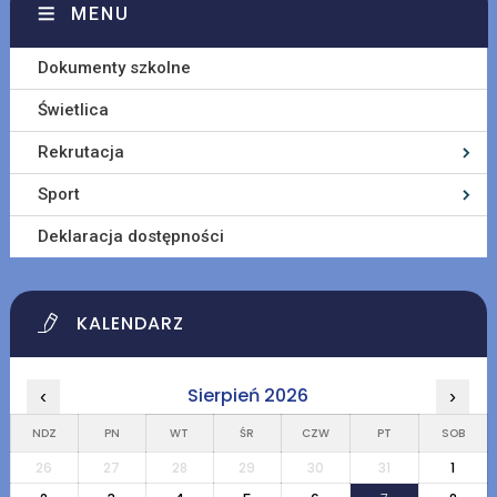
MENU
Dokumenty szkolne
Świetlica
Rekrutacja
Sport
Deklaracja dostępności
KALENDARZ
Sierpień 2026
‹
›
NDZ
PN
WT
ŚR
CZW
PT
SOB
26
27
28
29
30
31
1