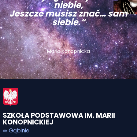
niebie,
Jeszcze musisz znać… sam
siebie.“
Maria Konopnicka
SZKOŁA PODSTAWOWA IM. MARII
KONOPNICKIEJ
w Gąbinie