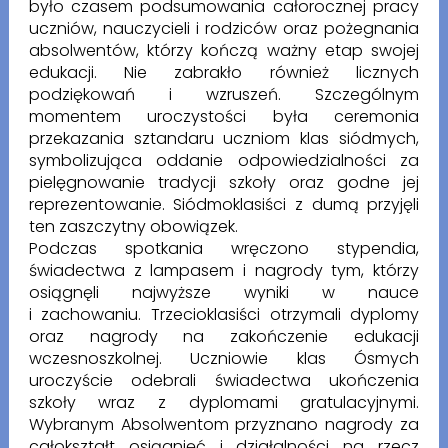
było czasem podsumowania całorocznej pracy
uczniów, nauczycieli i rodziców oraz pożegnania
absolwentów, którzy kończą ważny etap swojej
edukacji. Nie zabrakło również licznych
podziękowań i wzruszeń. Szczególnym
momentem uroczystości była ceremonia
przekazania sztandaru uczniom klas siódmych,
symbolizująca oddanie odpowiedzialności za
pielęgnowanie tradycji szkoły oraz godne jej
reprezentowanie. Siódmoklasiści z dumą przyjęli
ten zaszczytny obowiązek.
Podczas spotkania wręczono stypendia,
świadectwa z lampasem i nagrody tym, którzy
osiągnęli najwyższe wyniki w nauce
i zachowaniu.
Trzecioklasiści otrzymali dyplomy
oraz nagrody na zakończenie edukacji
wczesnoszkolnej. Uczniowie klas Ósmych
uroczyście odebrali świadectwa ukończenia
szkoły wraz z dyplomami gratulacyjnymi.
Wybranym Absolwentom przyznano nagrody za
całokształt osiągnięć i działalności na rzecz