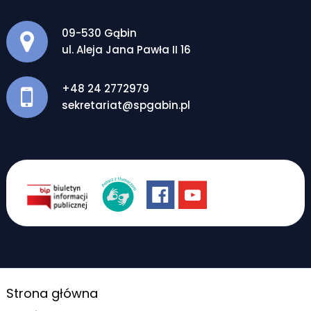
Adres pocztowy:
09-530 Gąbin
ul. Aleja Jana Pawła II 16
+48 24 2772979
sekretariat@spgabin.pl
Strona główna