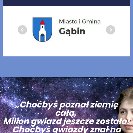
„Choćbyś poznał ziemię
całą,
Milion gwiazd jeszcze zostało!
Choćbyś gwiazdy znał na