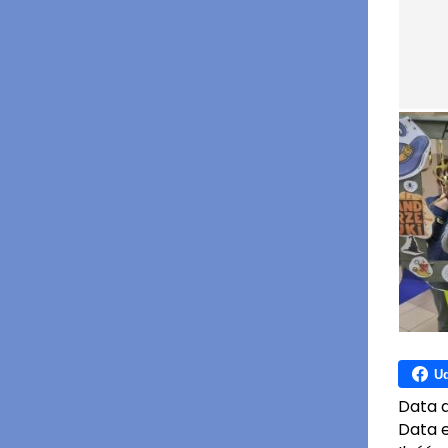
Ud
Data 
Data e