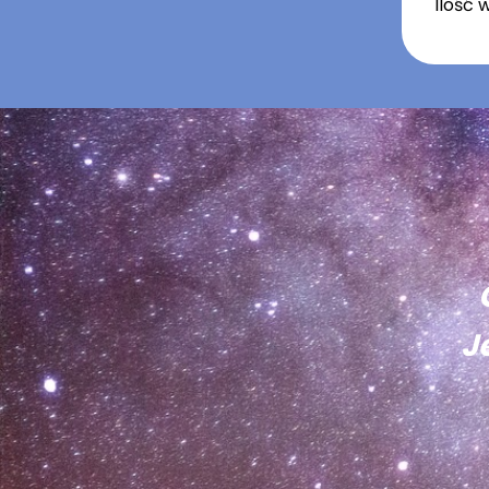
Ilość 
J