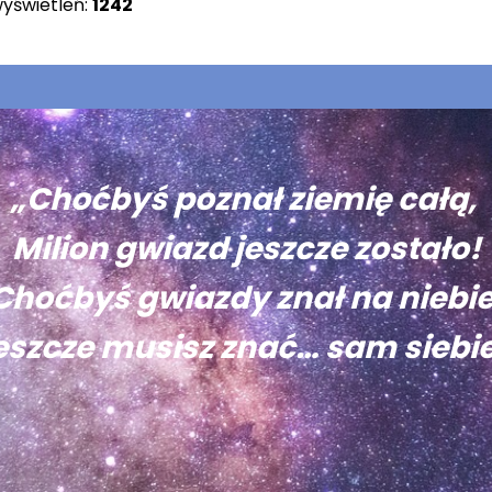
wyświetleń:
1242
„Choćbyś poznał ziemię całą,
Milion gwiazd jeszcze zostało!
Choćbyś gwiazdy znał na niebie
eszcze musisz znać… sam siebie