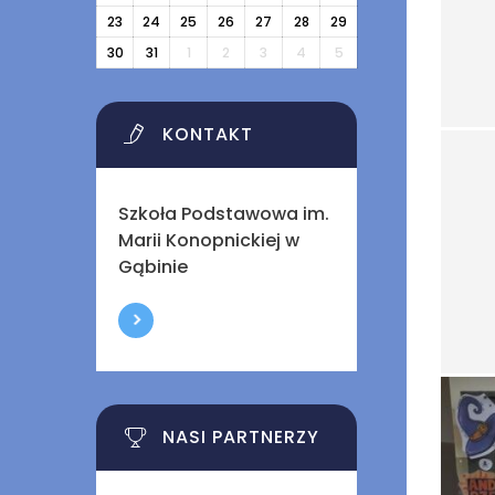
23
24
25
26
27
28
29
30
31
1
2
3
4
5
KONTAKT
Szkoła Podstawowa im.
Marii Konopnickiej w
Gąbinie
NASI PARTNERZY