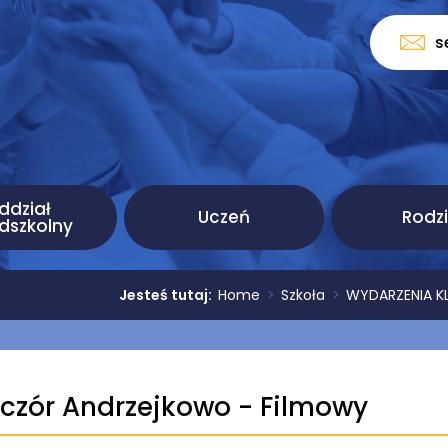
s
ddział
Uczeń
Rodz
dszkolny
Jesteś tutaj:
Home
>
Szkoła
>
WYDARZENIA KLA
czór Andrzejkowo - Filmowy