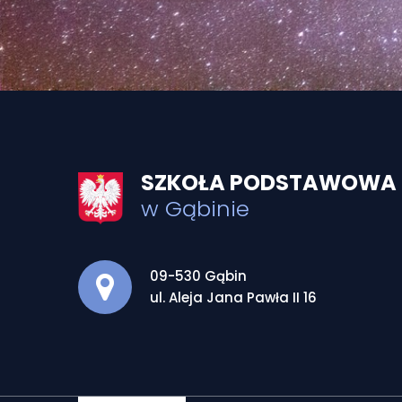
SZKOŁA PODSTAWOWA I
w Gąbinie
Adres pocztowy:
09-530 Gąbin
ul. Aleja Jana Pawła II 16