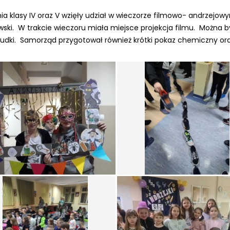
nia klasy IV oraz V wzięły udział w wieczorze filmowo- andrzej
ski. W trakcie wieczoru miała miejsce projekcja filmu. Można b
budki. Samorząd przygotował również krótki pokaz chemiczny ora