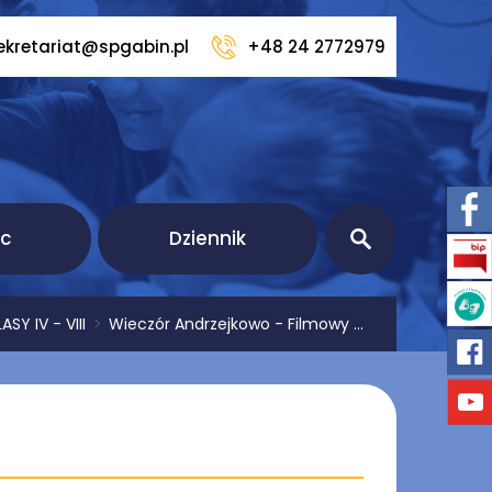
ekretariat@spgabin.pl
+48 24 2772979
ic
Dziennik
SY IV - VIII
>
Wieczór Andrzejkowo - Filmowy ...