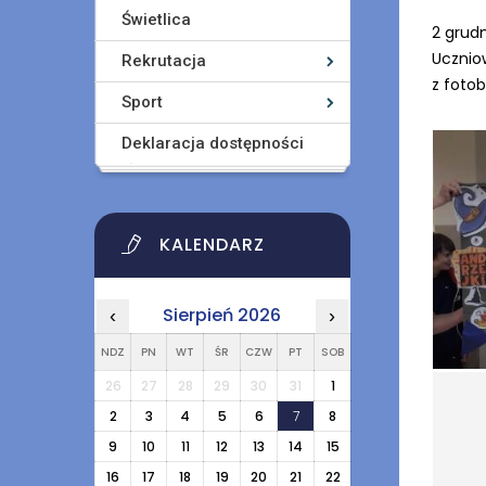
Świetlica
2 grud
Uczniow
Rekrutacja
z foto
Sport
Deklaracja dostępności
KALENDARZ
Sierpień 2026
‹
›
NDZ
PN
WT
ŚR
CZW
PT
SOB
26
27
28
29
30
31
1
2
3
4
5
6
7
8
9
10
11
12
13
14
15
16
17
18
19
20
21
22