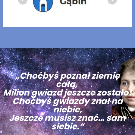
„Choćbyś poznał ziemię
całą,
Milion gwiazd jeszcze zostało!
Choćbyś gwiazdy znał na
niebie,
Jeszcze musisz znać… sam
siebie.“