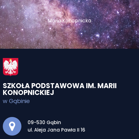
Maria Konopnicka
SZKOŁA PODSTAWOWA IM. MARII
KONOPNICKIEJ
w Gąbinie
Adres pocztowy:
09-530 Gąbin
ul. Aleja Jana Pawła II 16