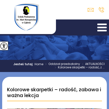
>
Oddział przedszkolny
>
AKTUALNOŚCI
Jesteś tutaj:
Home
>
Kolorowe skarpetki – radość, z ...
Kolorowe skarpetki – radość, zabawa i
ważna lekcja