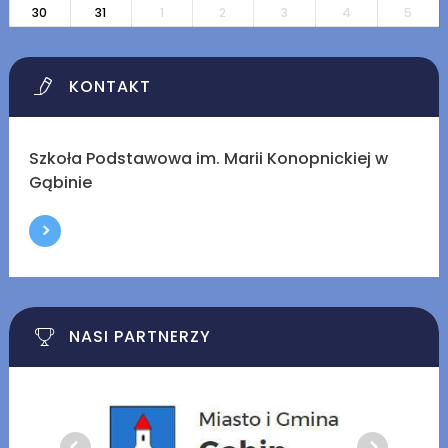
30
31
1
2
3
4
5
KONTAKT
Szkoła Podstawowa im. Marii Konopnickiej w
Gąbinie
NASI PARTNERZY