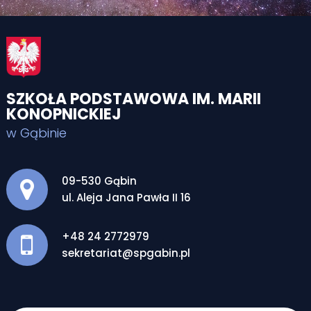
SZKOŁA PODSTAWOWA IM. MARII
KONOPNICKIEJ
w Gąbinie
Adres pocztowy:
09-530 Gąbin
ul. Aleja Jana Pawła II 16
+48 24 2772979
sekretariat@spgabin.pl