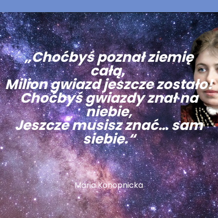
„Choćbyś poznał ziemię
całą,
Milion gwiazd jeszcze zostało!
Choćbyś gwiazdy znał na
niebie,
Jeszcze musisz znać… sam
siebie.“
Maria Konopnicka