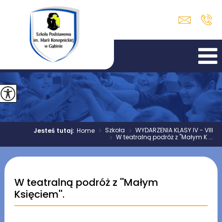
>
Szkoła
>
WYDARZENIA KLASY IV - VIII
Jesteś tutaj:
Home
>
W teatralną podróż z ''Małym K ...
W teatralną podróż z ''Małym
Księciem''.