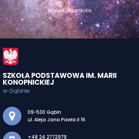
Maria Konopnicka
SZKOŁA PODSTAWOWA IM. MARII
KONOPNICKIEJ
w Gąbinie
Adres pocztowy:
09-530 Gąbin
ul. Aleja Jana Pawła II 16
+48 24 2772979