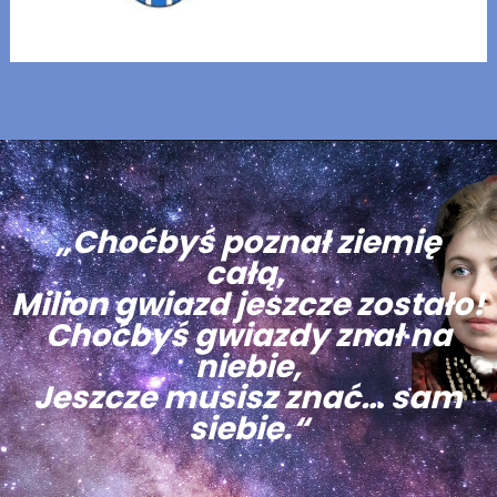
„Choćbyś poznał ziemię
całą,
Milion gwiazd jeszcze zostało!
Choćbyś gwiazdy znał na
niebie,
Jeszcze musisz znać… sam
siebie.“