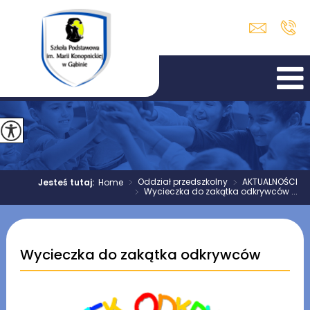
>
Oddział przedszkolny
>
AKTUALNOŚCI
Jesteś tutaj:
Home
>
Wycieczka do zakątka odkrywców ...
Wycieczka do zakątka odkrywców