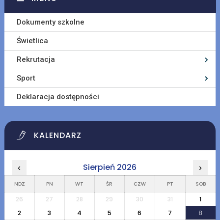
Dokumenty szkolne
Świetlica
Rekrutacja
Sport
Deklaracja dostępności
KALENDARZ
Sierpień 2026
‹
›
NDZ
PN
WT
ŚR
CZW
PT
SOB
26
27
28
29
30
31
1
2
3
4
5
6
7
8