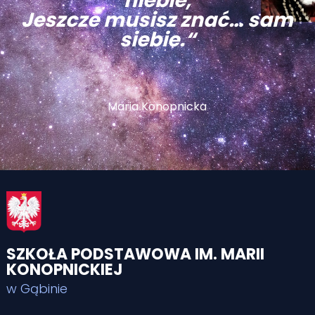
niebie,
Jeszcze musisz znać… sam
siebie.“
Maria Konopnicka
SZKOŁA PODSTAWOWA IM. MARII
KONOPNICKIEJ
w Gąbinie