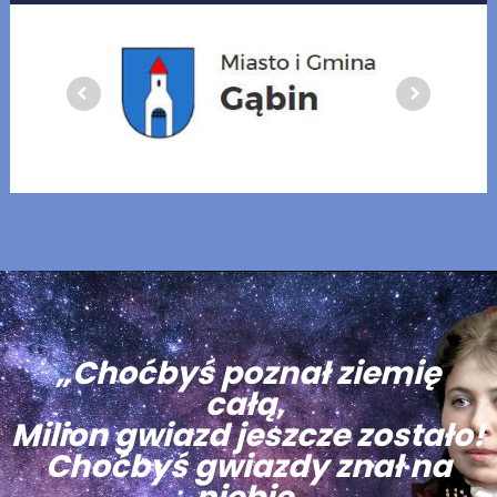
„Choćbyś poznał ziemię
całą,
Milion gwiazd jeszcze zostało!
Choćbyś gwiazdy znał na