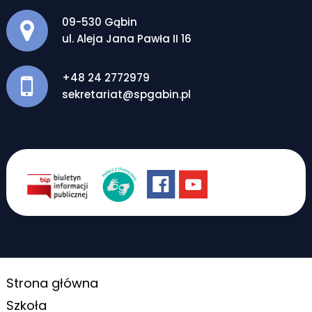
Adres pocztowy:
09-530 Gąbin
ul. Aleja Jana Pawła II 16
+48 24 2772979
sekretariat@spgabin.pl
Strona główna
Szkoła