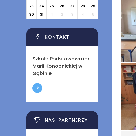
23
24
25
26
27
28
29
30
31
1
2
3
4
5
KONTAKT
Szkoła Podstawowa im.
Marii Konopnickiej w
Gąbinie
NASI PARTNERZY