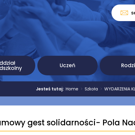
s
ddział
Uczeń
Rodz
dszkolny
Jesteś tutaj:
Home
>
Szkoła
>
WYDARZENIA KLA
amowy gest solidarności- Pola Na