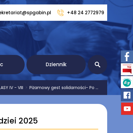
ekretariat@spgabin.pl
+48 24 2772979
ic
Dziennik
SY IV - VIII
>
Piżamowy gest solidarności- Po ...
dziei 2025