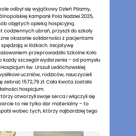
kole odbył się wyjątkowy Dzień Piżamy,
nopolskiej kampanii Pola Nadziei 2025,
sób objętych opieką hospicyjną.
t codziennych ubrań, przyszli do szkoły
zne okazanie solidarności z pacjentami
 spędzają w łóżkach. Inicjatywę
ngażowaniem przeprowadziło Szkolne Koło
 o każdy szczegół wydarzenia – od pomysłu
Hospicjum św. Urszuli Ledóchowskiej
ysiłkowi uczniów, rodziców, nauczycieli
ę zebrać 1572,79 zł. Cała kwota została
alności hospicjum.
y otworzyli swoje serca i włączyli się
arcie to nie tylko dar materialny – to
empatii wobec tych, którzy najbardziej tego