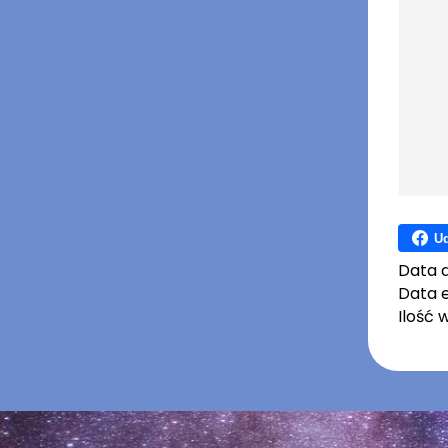
Ud
Data 
Data e
Ilość 