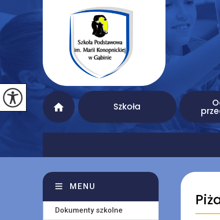
O
Szkoła
prze
MENU
Piż
Dokumenty szkolne