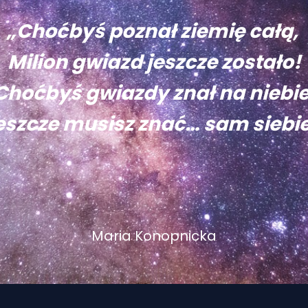
„Choćbyś poznał ziemię całą,
Milion gwiazd jeszcze zostało!
Choćbyś gwiazdy znał na niebie
eszcze musisz znać… sam siebie
Maria Konopnicka