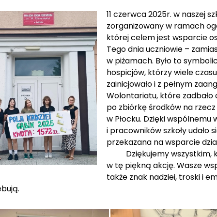
11 czerwca 2025r. w naszej sz
zorganizowany w ramach ogól
której celem jest wsparcie o
Tego dnia uczniowie – zamias
w piżamach. Było to symbolic
hospicjów, którzy wiele czasu
zainicjowało i z pełnym zaa
Wolontariatu, które zadbało
po zbiórkę środków na rzecz 
w Płocku. Dzięki wspólnemu w
i pracowników szkoły udało si
przekazana na wsparcie dział
Dziękujemy wszystkim, którz
w tę piękną akcję. Wasze wsp
także znak nadziei, troski i 
bują.