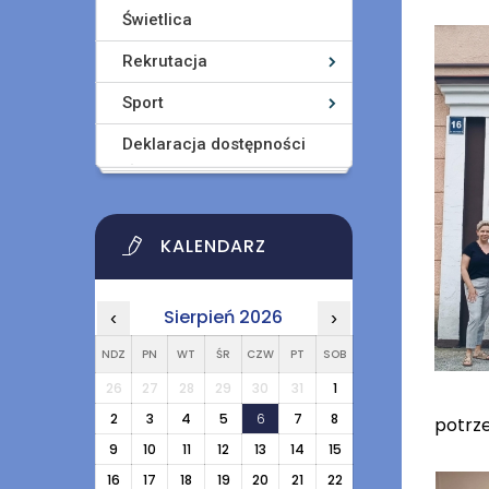
Świetlica
Rekrutacja
Sport
Deklaracja dostępności
KALENDARZ
Sierpień 2026
‹
›
NDZ
PN
WT
ŚR
CZW
PT
SOB
26
27
28
29
30
31
1
2
3
4
5
6
7
8
potrze
9
10
11
12
13
14
15
16
17
18
19
20
21
22