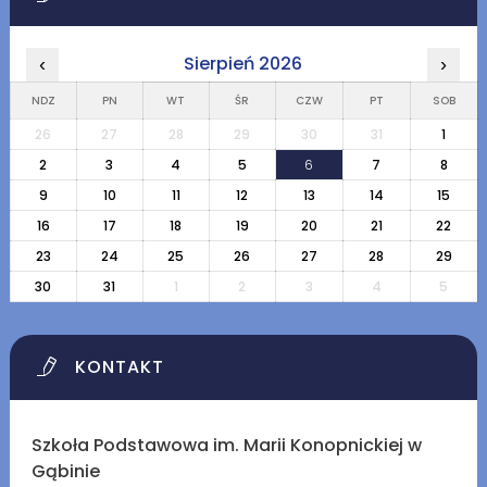
Sierpień 2026
‹
›
NDZ
PN
WT
ŚR
CZW
PT
SOB
26
27
28
29
30
31
1
2
3
4
5
6
7
8
9
10
11
12
13
14
15
16
17
18
19
20
21
22
23
24
25
26
27
28
29
30
31
1
2
3
4
5
KONTAKT
Szkoła Podstawowa im. Marii Konopnickiej w
Gąbinie