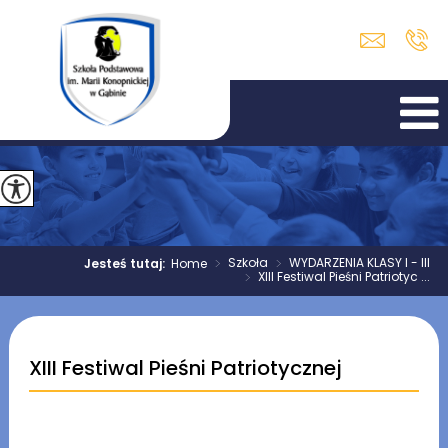
>
Szkoła
>
WYDARZENIA KLASY I - III
Jesteś tutaj:
Home
>
XIII Festiwal Pieśni Patriotyc ...
XIII Festiwal Pieśni Patriotycznej