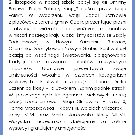
21 listopada w naszej szkole odbył się XIII Gminny
Festiwal Pieśni Patriotycznej „Z pieśnią przez dzieje
Polski”. W wydarzeniu wzięli udział uczniowie
z placówek z terenu gminy Gąbin, prezentując pieśni
i utwory nawiązujące do ważnych momentów
w historii naszego kraju. Gościliśmy solistów ze Szkoły
Podstawowej w Nowym Kamieniu, Borkach,
Czermnie, Dobrzykowie i Nowym Grabiu. Festiwal był
okazją do wspólnego świętowania, pielęgnowania
tradycji oraz rozwijania talentów muzycznych
młodzieży. Uczniowie prezentowali swoje
umiejętności wokalne w czterech kategoriach
wiekowych. Festiwal rozpoczęła Lena Durka
uczennica klasy VI c utworem „Zanim padnie strzał”.
W poszczególnych kategoriach wiekowych naszą
szkołę reprezentowali: Alicja Olszewska – klasy 0,
Hanna Mroczkowska – klasy I-III, Wojciech Milczarek –
klasy IV-VI oraz Marta Jankowska klasy VII-VIII.
Wszystkim uczestnikom dziękujemy za piękne
występy i gratulujemy umiejętności.