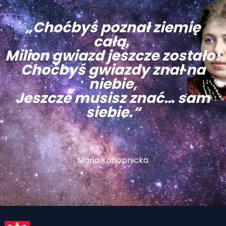
„Choćbyś poznał ziemię
całą,
Milion gwiazd jeszcze zostało!
Choćbyś gwiazdy znał na
niebie,
Jeszcze musisz znać… sam
siebie.“
Maria Konopnicka