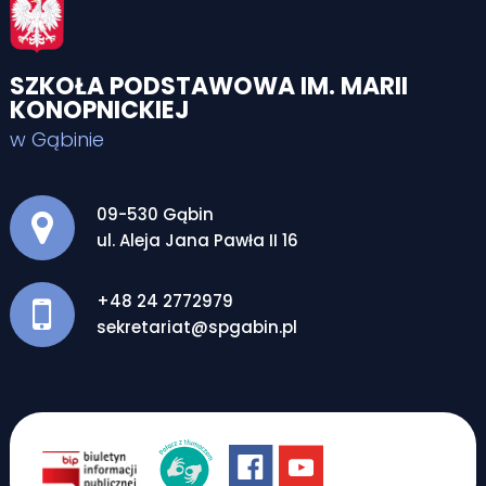
SZKOŁA PODSTAWOWA IM. MARII
KONOPNICKIEJ
w Gąbinie
Adres pocztowy:
09-530 Gąbin
ul. Aleja Jana Pawła II 16
+48 24 2772979
sekretariat@spgabin.pl