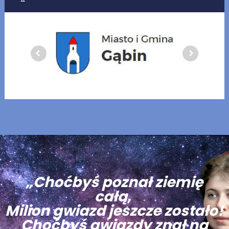
„Choćbyś poznał ziemię
całą,
Milion gwiazd jeszcze zostało!
Choćbyś gwiazdy znał na