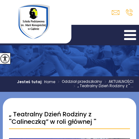
>
Oddział przedszkolny
>
AKTUALNOŚCI
Jesteś tutaj:
Home
>
„ Teatralny Dzień Rodziny z '' ...
„ Teatralny Dzień Rodziny z
''Calineczką” w roli głównej ''