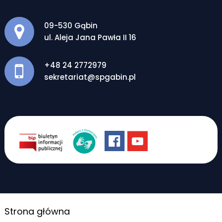
Adres pocztowy:
09-530 Gąbin
ul. Aleja Jana Pawła II 16
+48 24 2772979
sekretariat@spgabin.pl
Strona główna