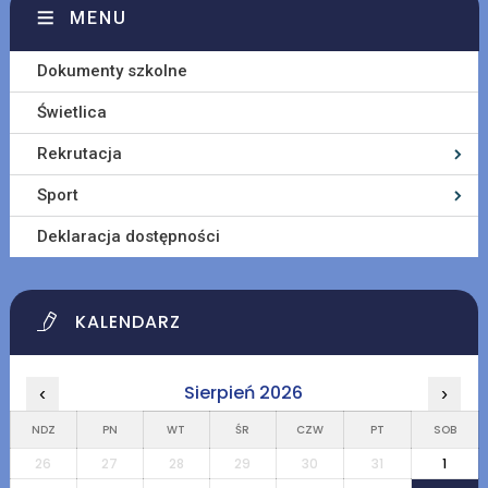
MENU
Dokumenty szkolne
Świetlica
Rekrutacja
Sport
Deklaracja dostępności
KALENDARZ
Sierpień 2026
‹
›
NDZ
PN
WT
ŚR
CZW
PT
SOB
26
27
28
29
30
31
1