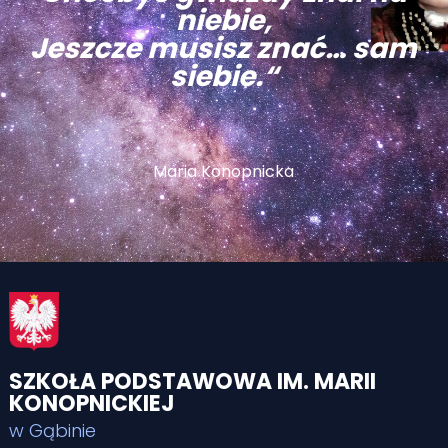
niebie,
Jeszcze musisz znać… sam
siebie.“
Maria Konopnicka
SZKOŁA PODSTAWOWA IM. MARII
KONOPNICKIEJ
w Gąbinie