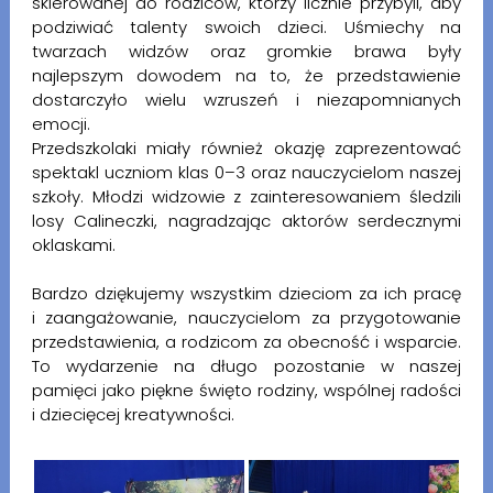
skierowanej do rodziców, którzy licznie przybyli, aby
podziwiać talenty swoich dzieci. Uśmiechy na
twarzach widzów oraz gromkie brawa były
najlepszym dowodem na to, że przedstawienie
dostarczyło wielu wzruszeń i niezapomnianych
emocji.
Przedszkolaki miały również okazję zaprezentować
spektakl uczniom klas 0–3 oraz nauczycielom naszej
szkoły. Młodzi widzowie z zainteresowaniem śledzili
losy Calineczki, nagradzając aktorów serdecznymi
oklaskami.
Bardzo dziękujemy wszystkim dzieciom za ich pracę
i zaangażowanie, nauczycielom za przygotowanie
przedstawienia, a rodzicom za obecność i wsparcie.
To wydarzenie na długo pozostanie w naszej
pamięci jako piękne święto rodziny, wspólnej radości
i dziecięcej kreatywności.