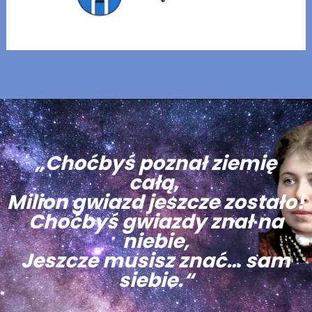
„Choćbyś poznał ziemię
całą,
Milion gwiazd jeszcze zostało!
Choćbyś gwiazdy znał na
niebie,
Jeszcze musisz znać… sam
siebie.“