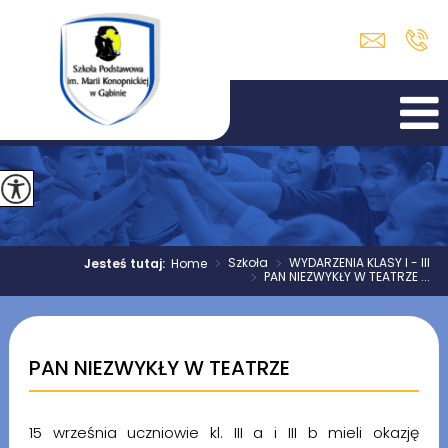
>
Szkoła
>
WYDARZENIA KLASY I - III
Jesteś tutaj:
Home
>
PAN NIEZWYKŁY W TEATRZE ...
PAN NIEZWYKŁY W TEATRZE
15 września uczniowie kl. III a i III b mieli okazję