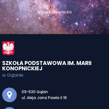
Maria Konopnicka
SZKOŁA PODSTAWOWA IM. MARII
KONOPNICKIEJ
w Gąbinie
Adres pocztowy:
09-530 Gąbin
ul. Aleja Jana Pawła II 16